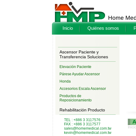
Home Medi
Inicio
Quiénes somos
P
Ascensor Paciente y
Transferencia Soluciones
Elevación Paciente
Párese Ayudar Ascensor
Honda
Accesorios Escala Ascensor
Productos de
Reposicionamiento
Rehabilitación Producto
TEL : +886 3 3117576
A
FAX : +886 3 3117577
Inici
sales@homemedical.com.tw
kevin@homemedical.com.tw