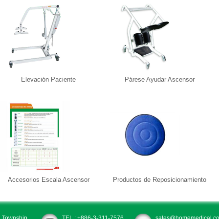
Elevación Paciente
Párese Ayudar Ascensor
Accesorios Escala Ascensor
Productos de Reposicionamiento
u Township,
TEL : +886-3-311-7576
sales@homemedical.co