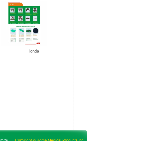
Honda
m.tw
Copyright © Home Medical Products Inc.