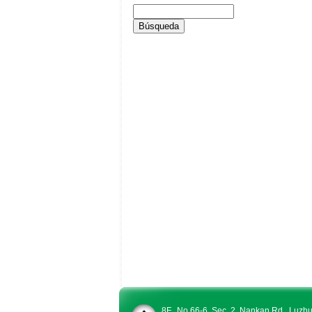
8F., No.66-6, Sec. 2, Nankan Rd., Luzh